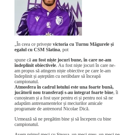
„În ceea ce privește
victoria cu Turnu Măgurele și
egalul cu CSM Slatina
, pot
spune că
au fost niște jocuri bune, în care ne-am
îndeplinit obiectivele
. Au fost niște jocuri în care ne-
am propus să atingem niște obiective pe care le-am
îndeplinit și așteptăm cu nerăbdare să înceapă
campionatul.
Atmosfera în cadrul lotului este una foarte bună,
jucătorii nou transferați s-au integrat foarte bine
, îi
cunoșteam și a fost ușor pentru ei și pentru noi să ne
adaptăm antrenamentelor și meciurilor amicale
programate de antrenorul Nicolae Dică.
Urmează să ne pregătim bine și să începem cu bine
campionatul.
Avem primul meci cu Steaua, un meci greu, un meci pe