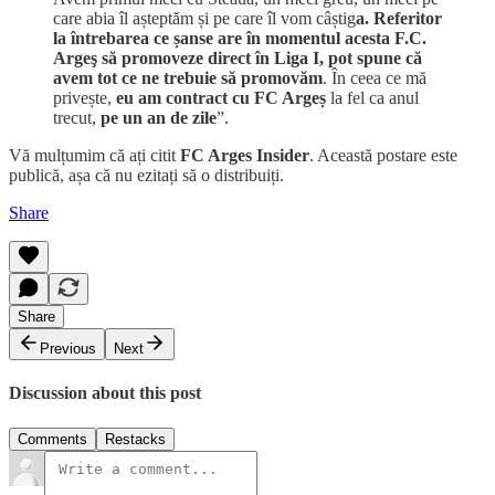
care abia îl așteptăm și pe care îl vom câștig
a. Referitor
la întrebarea ce șanse are în momentul acesta F.C.
Argeş să promoveze direct în Liga I, pot spune că
avem tot ce ne trebuie să promovăm
. În ceea ce mă
privește,
eu am contract cu FC Argeș
la fel ca anul
trecut,
pe un an de zile
”.
Vă mulțumim că ați citit
FC Arges Insider
. Această postare este
publică, așa că nu ezitați să o distribuiți.
Share
Share
Previous
Next
Discussion about this post
Comments
Restacks