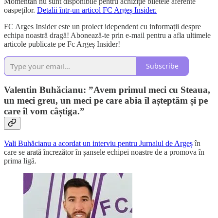
Momentan nu sunt disponibile pentru achiziție biletele aferente
oaspeților.
Detalii într-un articol FC Argeș Insider.
FC Arges Insider este un proiect idependent cu informații despre
echipa noastră dragă! Abonează-te prin e-mail pentru a afla ultimele
articole publicate pe Fc Argeș Insider!
Subscribe
Valentin Buhăcianu: ”Avem primul meci cu Steaua,
un meci greu, un meci pe care abia îl așteptăm și pe
care îl vom câștiga.”
Vali Buhăcianu a acordat un interviu pentru Jurnalul de Argeș
în
care se arată încrezător în șansele echipei noastre de a promova în
prima ligă.