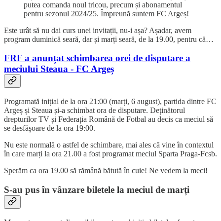
putea comanda noul tricou, precum și abonamentul
pentru sezonul 2024/25. Împreună suntem FC Argeș!
Este urât să nu dai curs unei invitații, nu-i așa? Așadar, avem
program duminică seară, dar și marți seară, de la 19.00, pentru că…
FRF a anunțat schimbarea orei de disputare a
meciului Steaua - FC Argeș
Programată inițial de la ora 21:00 (marți, 6 august), partida dintre FC
Argeș și Steaua și-a schimbat ora de disputare. Deținătorul
drepturilor TV și Federația Română de Fotbal au decis ca meciul să
se desfășoare de la ora 19:00.
Nu este normală o astfel de schimbare, mai ales că vine în contextul
în care marți la ora 21.00 a fost programat meciul Sparta Praga-Fcsb.
Sperăm ca ora 19.00 să rămână bătută în cuie! Ne vedem la meci!
S-au pus în vânzare biletele la meciul de marți