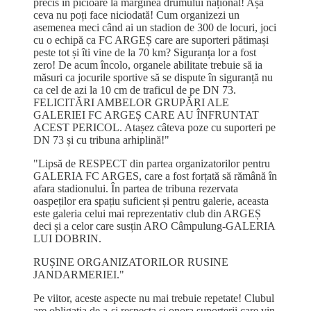
precis în picioare la marginea drumului național! Așa
ceva nu poți face niciodată! Cum organizezi un
asemenea meci când ai un stadion de 300 de locuri, joci
cu o echipă ca FC ARGEȘ care are suporteri pătimași
peste tot și îti vine de la 70 km? Siguranța lor a fost
zero! De acum încolo, organele abilitate trebuie să ia
măsuri ca jocurile sportive să se dispute în siguranță nu
ca cel de azi la 10 cm de traficul de pe DN 73.
FELICITĂRI AMBELOR GRUPĂRI ALE
GALERIEI FC ARGEȘ CARE AU ÎNFRUNTAT
ACEST PERICOL. Atașez câteva poze cu suporteri pe
DN 73 și cu tribuna arhiplină!"
"Lipsă de RESPECT din partea organizatorilor pentru
GALERIA FC ARGES, care a fost forțată să rămână în
afara stadionului. În partea de tribuna rezervata
oaspeților era spațiu suficient și pentru galerie, aceasta
este galeria celui mai reprezentativ club din ARGEȘ
deci și a celor care susțin ARO Câmpulung-GALERIA
LUI DOBRIN.
RUȘINE ORGANIZATORILOR RUSINE
JANDARMERIEI."
Pe viitor, aceste aspecte nu mai trebuie repetate! Clubul
are obligația de a-și respecta și onora suporterii care vin