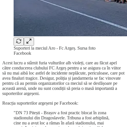
Suporteri la meciul Aro - Fc Argeș. Sursa foto
Facebook
Acest lucru a stârnit furia vulturilor alb violeți, care au făcut apel
către conducerea clubului FC Argeș pentru a se asigura ca în viitor
să nu mai aibă loc astfel de incidente neplăcute, periculoase, care pot
avea finaluri tragice. Desigur, poliția și jandarmeria se fac vinovate
pentru că au permis organizatorilor ca meciul să se desfășoare pe
această arenă, unde nu sunt condiții să preia o masă importantă a
suporterilor argeșeni.
Reacția suporterilor argeșeni pe Facebook:
"DN 73 Pitești - Brașov a fost practic blocat în zona
stadionului din Dragoslavele. Tribuna a fost arhiplină,
cine nu a avut loc a rămas în afară stadionului, mai