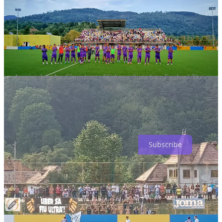
Imagini de la Aro Câmpulung - FC Argeș. Sursa foto: Facebook/Doru
Cosmin
FC Arges Insider este o publicație susținută de cititori.
Pentru a
primi postări noi și pentru a-mi susține munca, luați în
considerare să deveniți un abonat gratuit sau cu plată.
Subscribe
Share
Previous
Next