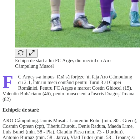
Echipa de start a lui FC Argeș din meciul cu Aro
Câmpulung Muscel
F
C Argeș s-a impus, fără să forțeze, în fața Aro Câmpulung
cu 2-1, într-un meci contând pentru Turul 3 al Cupei
României. Pentru FC Argeș a marcat Costin Ghiocel (15),
Valentin Buhăcianu (46), pentru musceleni a înscris Dragoș Troana
(82)
Echipele de start:
ARO Câmpulung: lannis Musat - Laurentiu Robu (min. 80 - Grecu),
Cosmin Oprean (cpt), TiberiuCiuroiu, Denis Raduta, Maeda Lime,
Luis Bunel (min. 58 - Pia), Claudiu Plesa (min. 73 - Durdun),
Antonio Burnaz (min. 58 - Jarca), Vlad Tudor (min. 58 - Troana) si