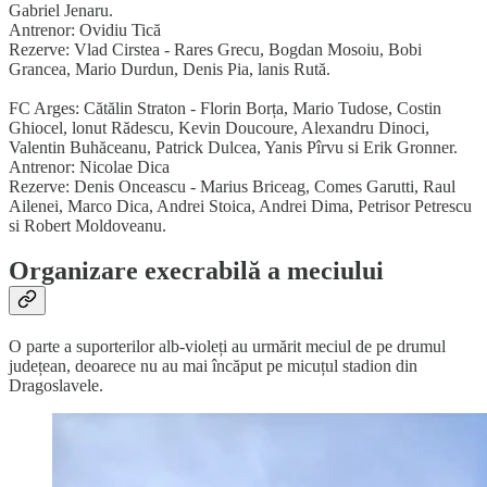
Gabriel Jenaru.
Antrenor: Ovidiu Tică
Rezerve: Vlad Cirstea - Rares Grecu, Bogdan Mosoiu, Bobi
Grancea, Mario Durdun, Denis Pia, lanis Rută.
FC Arges: Cătălin Straton - Florin Borța, Mario Tudose, Costin
Ghiocel, lonut Rădescu, Kevin Doucoure, Alexandru Dinoci,
Valentin Buhăceanu, Patrick Dulcea, Yanis Pîrvu si Erik Gronner.
Antrenor: Nicolae Dica
Rezerve: Denis Onceascu - Marius Briceag, Comes Garutti, Raul
Ailenei, Marco Dica, Andrei Stoica, Andrei Dima, Petrisor Petrescu
si Robert Moldoveanu.
Organizare execrabilă a meciului
O parte a suporterilor alb-violeți au urmărit meciul de pe drumul
județean, deoarece nu au mai încăput pe micuțul stadion din
Dragoslavele.